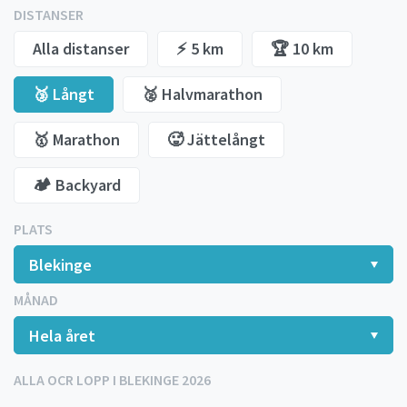
DISTANSER
Alla distanser
⚡️ 5 km
🏆 10 km
🥉 Långt
🥈 Halvmarathon
🥇 Marathon
🥵 Jättelångt
🏕️ Backyard
PLATS
MÅNAD
ALLA OCR LOPP I BLEKINGE 2026