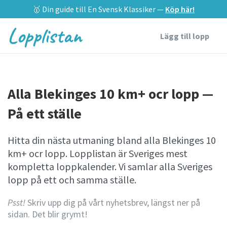
🥇 Din guide till En Svensk Klassiker —
Köp här!
Lopplistan
Lägg till lopp
Alla Blekinges 10 km+ ocr lopp —
På ett ställe
Hitta din nästa utmaning bland alla Blekinges 10
km+ ocr lopp. Lopplistan är Sveriges mest
kompletta loppkalender. Vi samlar alla Sveriges
lopp på ett och samma ställe.
Psst!
Skriv upp dig på vårt nyhetsbrev, längst ner på
sidan. Det blir grymt!