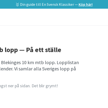
🥇 Din guide till En Svensk Klassiker —
Köp här!
 lopp — På ett ställe
a Blekinges 10 km mtb lopp. Lopplistan
nder. Vi samlar alla Sveriges lopp på
ngst ner på sidan. Det blir grymt!