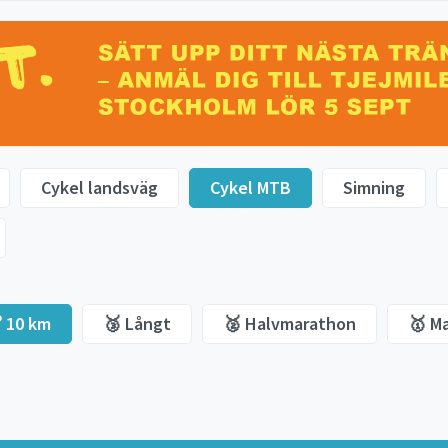
Cykel landsväg
Cykel MTB
Simning
 10 km
🥉 Långt
🥈 Halvmarathon
🥇 M