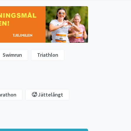
Swimrun
Triathlon
arathon
🥵 Jättelångt