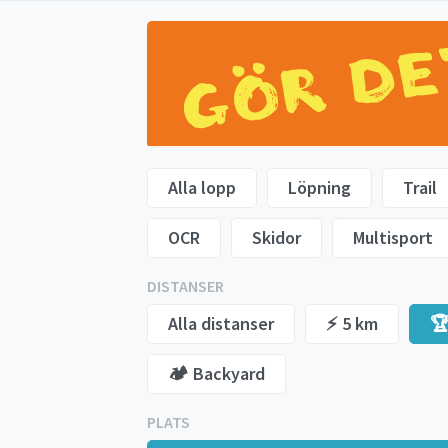
Alla lopp
Löpning
Trail
OCR
Skidor
Multisport
DISTANSER
Alla distanser
⚡️ 5 km
🏆
🏕️ Backyard
PLATS