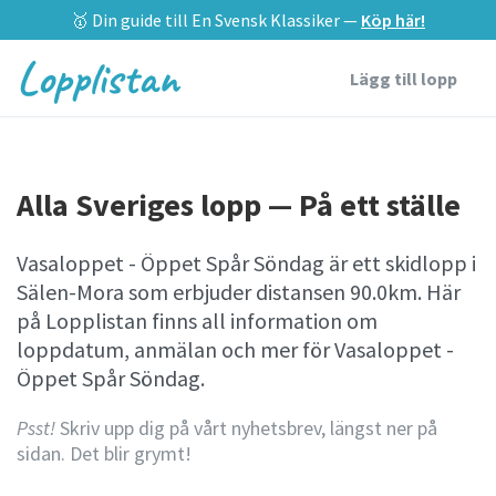
🥇 Din guide till En Svensk Klassiker —
Köp här!
Lopplistan
Lägg till lopp
Alla Sveriges lopp — På ett ställe
Vasaloppet - Öppet Spår Söndag är ett skidlopp i
Sälen-Mora som erbjuder distansen 90.0km. Här
på Lopplistan finns all information om
loppdatum, anmälan och mer för Vasaloppet -
Öppet Spår Söndag.
Psst!
Skriv upp dig på vårt nyhetsbrev, längst ner på
sidan. Det blir grymt!