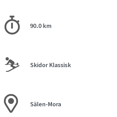
90.0 km
⛷
Skidor Klassisk
Sälen-Mora