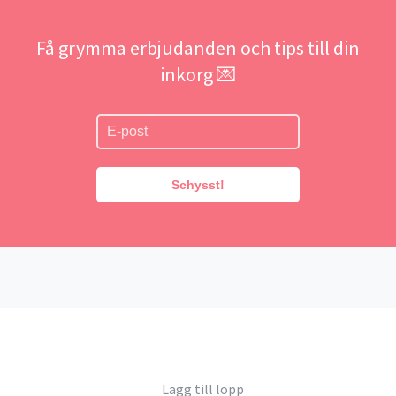
Få grymma erbjudanden och tips till din
inkorg 💌
Schysst!
Lägg till lopp