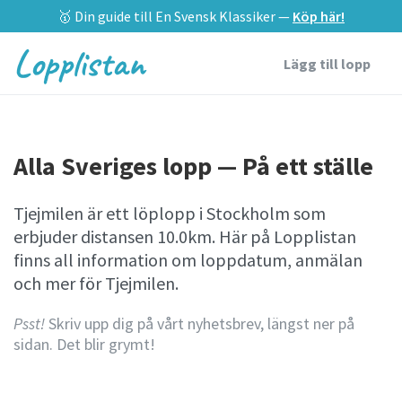
🥇 Din guide till En Svensk Klassiker —
Köp här!
Lopplistan
Lägg till lopp
Alla Sveriges lopp — På ett ställe
Tjejmilen är ett löplopp i Stockholm som
erbjuder distansen 10.0km. Här på Lopplistan
finns all information om loppdatum, anmälan
och mer för Tjejmilen.
Psst!
Skriv upp dig på vårt nyhetsbrev, längst ner på
sidan. Det blir grymt!