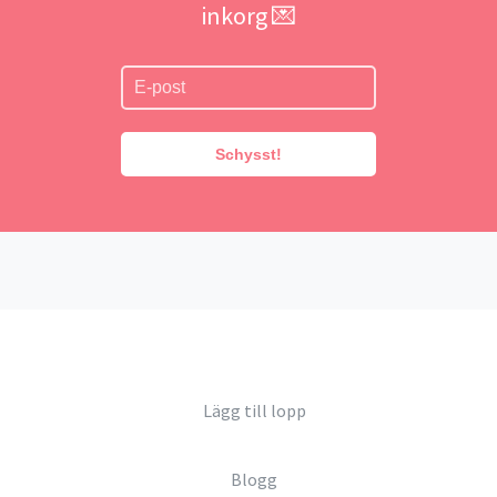
inkorg 💌
Schysst!
Lägg till lopp
Blogg